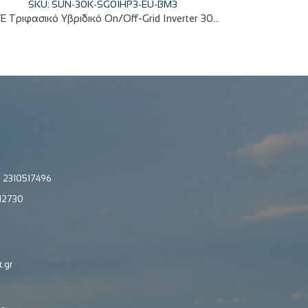
SKU: SUN-30K-SG01HP3-EU-BM3
DEYE Τριφασικό Υβριδικό On/Off-Grid Inverter 30KW High Voltage με οθόνη LCD IP65 SUN-30K-SG02HP3-EU-AM3
:
2310517496
12730
.gr