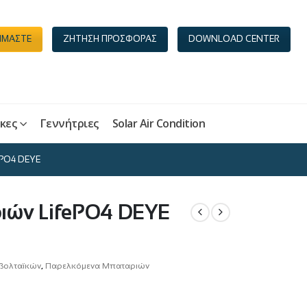
ΕΙΜΑΣΤΕ
ΖΗΤΗΣΗ ΠΡΟΣΦΟΡΑΣ
DOWNLOAD CENTER
κες
Γεννήτριες
Solar Air Condition
ePO4 DEYE
ιών LifePO4 DEYE
βολταϊκών
,
Παρελκόμενα Μπαταριών