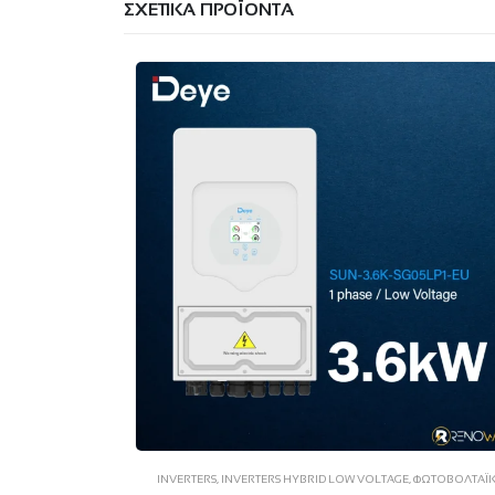
ΣΧΕΤΙΚΆ ΠΡΟΪΌΝΤΑ
INVERTERS
,
INVERTERS HYBRID LOW VOLTAGE
,
ΦΩΤΟΒΟΛΤΑΪ