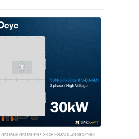
NVERTERS
,
INVERTERS HYBRID HIGH VOLTAGE
,
ΦΩΤΟΒΟΛΤΑΪΚΆ
INVERTE