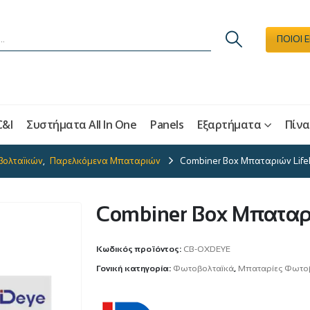
ΠΟΙΟΙ 
C&I
Συστήματα All In One
Panels
Εξαρτήματα
Πίνα
βολταϊκών
,
Παρελκόμενα Μπαταριών
Combiner Box Μπαταριών Lif
Combiner Box Μπαταρ
Κωδικός προϊόντος:
CB-OXDEYE
Γονική κατηγορία:
Φωτοβολταϊκά
,
Μπαταρίες Φωτο