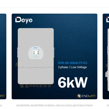
ΚΆ
INVERTERS
,
INVERTERS HYBRID LOW VOLTAGE
,
ΦΩΤΟΒΟΛΤΑΪΚΆ
I