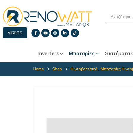
VIDEOS
Inverters
Μπαταρίες
Συστήματα 
Home
Shop
Φωτοβολταϊκά
,
Μπαταρίες Φωτο