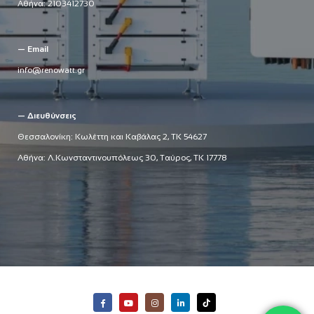
Αθήνα:
2103412730
— Email
info@renowatt.gr
— Διευθύνσεις
Θεσσαλονίκη: Κωλέττη και Καβάλας 2, ΤΚ 54627
Αθήνα: Λ.Κωνσταντινουπόλεως 30, Ταύρος, ΤΚ 17778