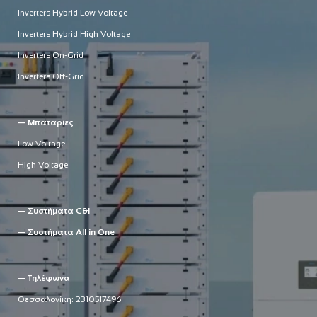
Inverters Hybrid Low Voltage
Inverters Hybrid High Voltage
Inverters On-Grid
Inverters Off-Grid
— Μπαταρίες
Low Voltage
High Voltage
— Συστήματα C&I
— Συστήματα All in One
— Τηλέφωνα
Θεσσαλονίκη:
2310517496