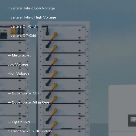
Inverters Hybrid Low Voltage
Inverters Hybrid High Voltage
Inverters On-Grid
Inverters Off-Grid
— Μπαταρίες
Low Voltage
High Voltage
— Συστήματα C&I
— Συστήματα All in One
— Τηλέφωνα
Θεσσαλονίκη:
2310517496