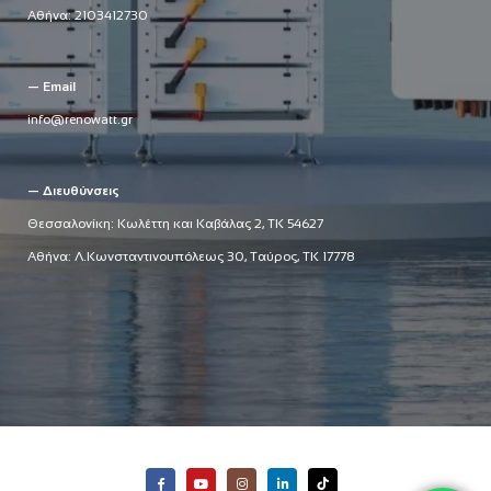
Αθήνα:
2103412730
— Email
info@renowatt.gr
— Διευθύνσεις
Θεσσαλονίκη: Κωλέττη και Καβάλας 2, ΤΚ 54627
Αθήνα: Λ.Κωνσταντινουπόλεως 30, Ταύρος, ΤΚ 17778