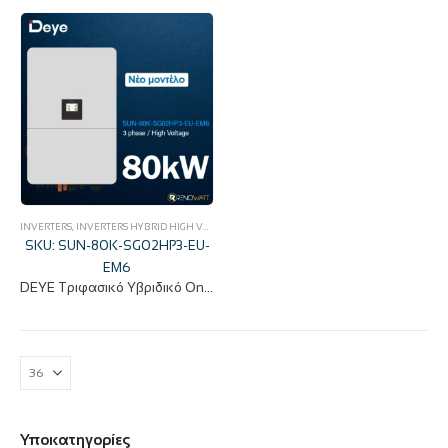
INVERTERS
,
INVERTERS HYBRID HIGH VOLTAGE
,
ΦΩΤΟΒΟΛΤΑΪΚΆ
SKU: SUN-80K-SG02HP3-EU-
EM6
DEYE Τριφασικό Υβριδικό On/Off-Grid Inverter 80KW High Voltage με οθόνη LCD IP65 SUN-80K-SG02HP3-EU-EM6
Υποκατηγορίες