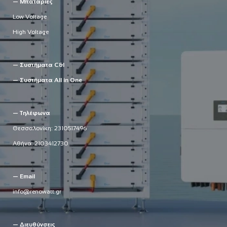
— Μπαταρίες
Low Voltage
High Voltage
— Συστήματα C&I
— Συστήματα All in One
— Τηλέφωνα
Θεσσαλονίκη:
2310517496
Αθήνα:
2103412730
— Email
info@renowatt.gr
— Διευθύνσεις