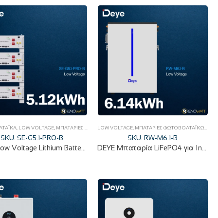
ΤΑΪΚΆ
,
LOW VOLTAGE
,
ΜΠΑΤΑΡΊΕΣ ΦΩΤΟΒΟΛΤΑΪΚΏΝ
LOW VOLTAGE
,
ΜΠΑΤΑΡΊΕΣ ΦΩΤΟΒΟΛΤΑΪΚΏΝ
,
ΦΩ
SKU: SE-G5.1-PRO-B
SKU: RW-M6.1-B
DEYE Low Voltage Lithium Battery 100Ah 5.12kwh για τοποθέτηση rack ή επιτοίχια SE-G5.1-PRO-B
DEYE Μπαταρία LiFePO4 για Inverter 6.14KWh 51.2V RW-M6.1-B