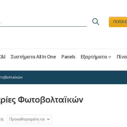
ΠΟΙΟΙ 
C&I
Συστήματα All In One
Panels
Εξαρτήματα
Πίνα
τοβολταϊκών
ρίες Φωτοβολταϊκών
τά: