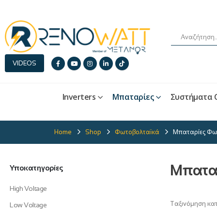
VIDEOS
Inverters
Μπαταρίες
Συστήματα 
Home
Shop
Φωτοβολταϊκά
Μπαταρίες Φω
Μπατα
Υποκατηγορίες
High Voltage
Ταξινόμηση κα
Low Voltage