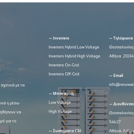
— Inverters
— Τηλέφωνα
Inverters Hybrid Low Voltage
Θεσσαλονίκη
Inverters Hybrid High Voltage
Αθήνα:
21034
Inverters On-Grid
Inverters Off-Grid
— Email
info@renowatt
 σχετικά με τα
— Μπαταρίες
Low Voltage
ικά η μέσω
— Διευθύνσει
High Voltage
βοηθήσουν να
Θεσσαλονίκη:
μό για το
54627
— Συστήματα C&I
Αθήνα: Λ.Κων