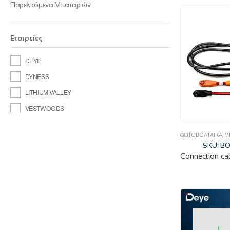
Παρελκόμενα Μπαταριών
Εταιρείες
DEYE
DYNESS
LITHIUM VALLEY
VESTWOODS
ΦΩΤΟΒΟΛΤΑΪΚΆ
,
Μ
SKU: B