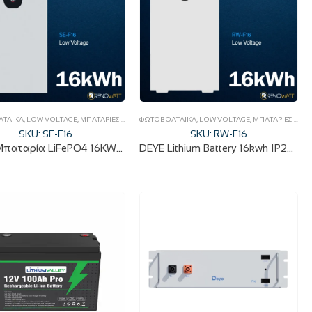
ΤΑΪΚΆ
,
LOW VOLTAGE
,
ΜΠΑΤΑΡΊΕΣ ΦΩΤΟΒΟΛΤΑΪΚΏΝ
ΦΩΤΟΒΟΛΤΑΪΚΆ
,
LOW VOLTAGE
,
ΜΠΑΤΑΡΊΕΣ ΦΩΤΟΒΟΛΤΑΪΚΏΝ
SKU: SE-F16
SKU: RW-F16
DEYE Μπαταρία LiFePO4 16KWh 51.2V 314Ah SE-F16
DEYE Lithium Battery 16kwh IP20 RW-F16