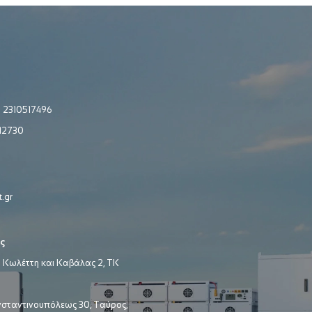
:
2310517496
12730
.gr
ς
 Κωλέττη και Καβάλας 2, ΤΚ
σταντινουπόλεως 30, Ταύρος,