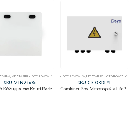
ΕΝΑ ΜΠΑΤΑΡΙΏΝ
ΤΑΪΚΆ
,
ΜΠΑΤΑΡΊΕΣ ΦΩΤΟΒΟΛΤΑΪΚΏΝ
,
ΠΑΡΕΛΚΌΜΕΝΑ ΜΠΑΤΑΡΙΏΝ
ΦΩΤΟΒΟΛΤΑΪΚΆ
,
ΜΠΑΤΑΡΊΕΣ ΦΩΤΟΒΟΛΤΑΪΚΏΝ
,
Π
SKU: MTN9468c
SKU: CB-OXDEYE
ό Κάλυμμα για Κουτί Rack
Combiner Box Μπαταριών LifePO4 DEYE