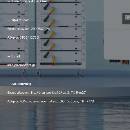
— Συστήματα All in One
— Τηλέφωνα
Θεσσαλονίκη:
2310517496
Αθήνα:
2103412730
— Email
info@renowatt.gr
— Διευθύνσεις
Θεσσαλονίκη: Κωλέττη και Καβάλας 2, ΤΚ 54627
Αθήνα: Λ.Κωνσταντινουπόλεως 30, Ταύρος, ΤΚ 17778