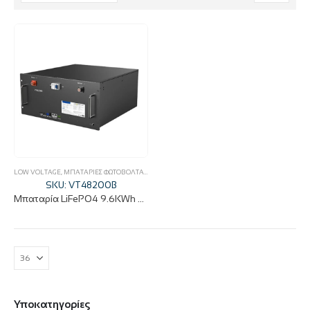
LOW VOLTAGE
,
ΜΠΑΤΑΡΊΕΣ ΦΩΤΟΒΟΛΤΑΪΚΏΝ
,
ΦΩΤΟΒΟΛΤΑΪΚΆ
SKU: VT48200B
Μπαταρία LiFePO4 9.6KWh 48V 200Ah τύπου rack Vestwoods
Υποκατηγορίες