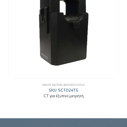
SMART METERS
,
ΦΩΤΟΒΟΛΤΑΪΚΆ
SKU: SCT024TS
CT για έξυπνο μετρητή