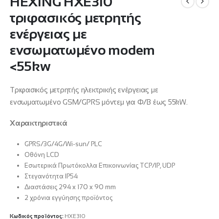
HEXING HXE310
τριφασικός μετρητής
ενέργειας με
ενσωματωμένο modem
<55kw
Τριφασικός μετρητής ηλεκτρικής ενέργειας με
ενσωματωμένο GSM/GPRS μόντεμ για Φ/Β έως 55kW.
Χαρακτηριστικά
GPRS/3G/4G/Wi-sun/ PLC
Οθόνη LCD
Εσωτερικά Πρωτόκολλα Επικοινωνίας TCP/IP, UDP
Στεγανότητα ΙΡ54
Διαστάσεις 294 x 170 x 90 mm
2 χρόνια εγγύησης προϊόντος
Κωδικός προϊόντος:
HXE310