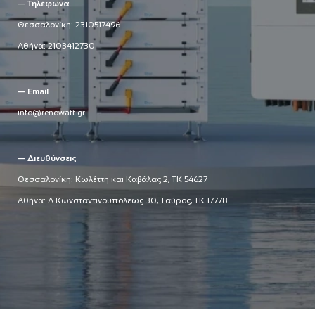
— Τηλέφωνα
Θεσσαλονίκη:
2310517496
Αθήνα:
2103412730
— Email
info@renowatt.gr
— Διευθύνσεις
Θεσσαλονίκη: Κωλέττη και Καβάλας 2, ΤΚ 54627
Αθήνα: Λ.Κωνσταντινουπόλεως 30, Ταύρος, ΤΚ 17778