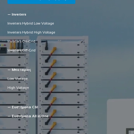
— Inverters
Inverters Hybrid Low Voltage
Inverters Hybrid High Voltage
Inverters On-Grid
Inverters Off-Grid
— Μπαταρίες
Low Voltage
High Voltage
— Συστήματα C&I
— Συστήματα All in One