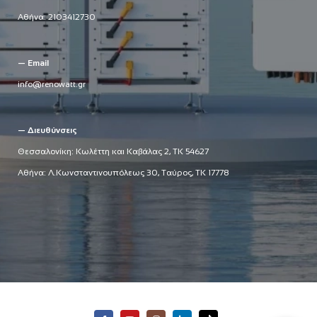
Αθήνα:
2103412730
— Email
info@renowatt.gr
— Διευθύνσεις
Θεσσαλονίκη: Κωλέττη και Καβάλας 2, ΤΚ 54627
Αθήνα: Λ.Κωνσταντινουπόλεως 30, Ταύρος, ΤΚ 17778