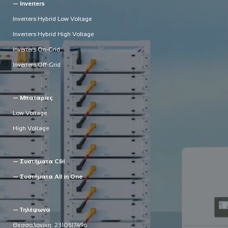
— Inverters
Inverters Hybrid Low Voltage
Inverters Hybrid High Voltage
Inverters On-Grid
Inverters Off-Grid
— Μπαταρίες
Low Voltage
High Voltage
— Συστήματα C&I
— Συστήματα All in One
— Τηλέφωνα
Θεσσαλονίκη:
2310517496