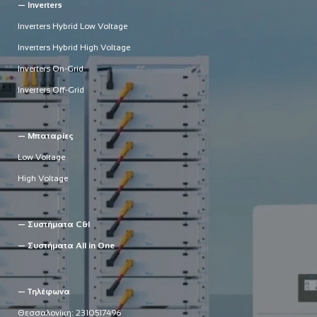
— Inverters
Inverters Hybrid Low Voltage
Inverters Hybrid High Voltage
Inverters On-Grid
Inverters Off-Grid
— Μπαταρίες
Low Voltage
High Voltage
— Συστήματα C&I
— Συστήματα All in One
— Τηλέφωνα
Θεσσαλονίκη:
2310517496