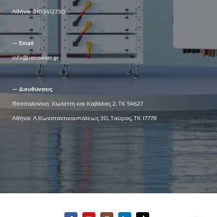
Αθήνα:
2103412730
— Email
info@renowatt.gr
— Διευθύνσεις
Θεσσαλονίκη: Κωλέττη και Καβάλας 2, ΤΚ 54627
Αθήνα: Λ.Κωνσταντινουπόλεως 30, Ταύρος, ΤΚ 17778