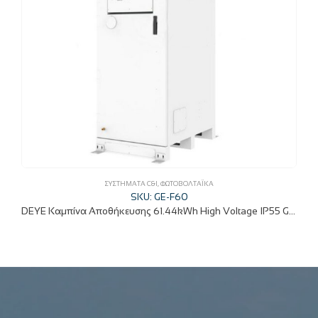
ΣΥΣΤΉΜΑΤΑ C&I
,
ΦΩΤΟΒΟΛΤΑΪΚΆ
SKU: GE-F60
DEYE Καμπίνα Αποθήκευσης 61.44kWh High Voltage IP55 GE-F60