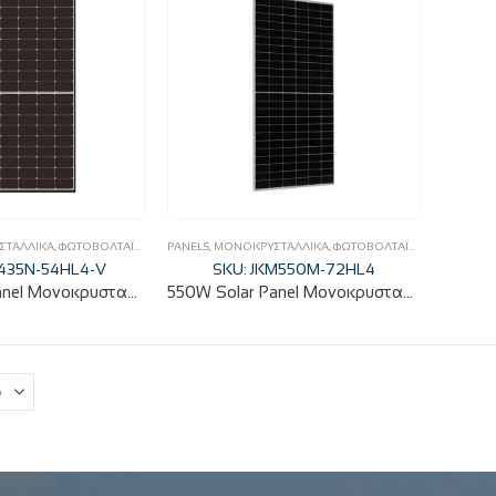
ΣΤΑΛΛΙΚΆ
,
ΦΩΤΟΒΟΛΤΑΪΚΆ
PANELS
,
ΜΟΝΟΚΡΥΣΤΑΛΛΙΚΆ
,
ΦΩΤΟΒΟΛΤΑΪΚΆ
M435N-54HL4-V
SKU: JKM550M-72HL4
435W Solar Panel Μονοκρυσταλλικό N-type 1762x1134x30mm JINKO
550W Solar Panel Μονοκρυσταλλικό Jinko P-Type Tiger PRO 2278x1134x35mm