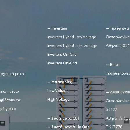
— Inverters
— Τηλέφωνα
Inverters Hybrid Low Voltage
Θεσσαλονίκη
Inverters Hybrid High Voltage
Αθήνα:
21034
Inverters On-Grid
Inverters Off-Grid
— Email
info@renowatt
 σχετικά με τα
— Μπαταρίες
Low Voltage
ικά η μέσω
— Διευθύνσει
High Voltage
βοηθήσουν να
Θεσσαλονίκη:
μό για το
54627
— Συστήματα C&I
Αθήνα: Λ.Κων
— Συστήματα All in One
ΤΚ 17778