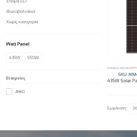
Έτοιμα ΣΕΤ
Φωτοβολταϊκά
Χωρίς κατηγορία
Watt Panel
435W
550W
PANELS
,
ΜΟΝΟΚΡΥ
SKU: JK
Εταιρείες
JINKO
Εμφάνιση: