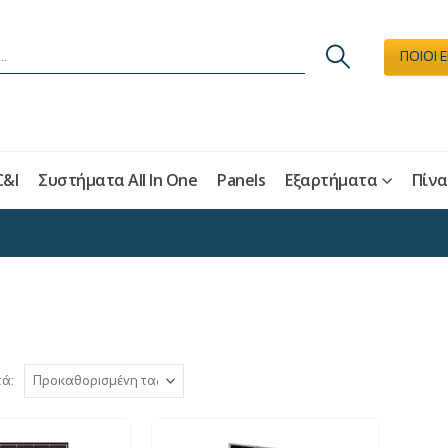
ΠΟΙΟΙ 
C&I
Συστήματα All In One
Panels
Εξαρτήματα
Πίνα
τά: