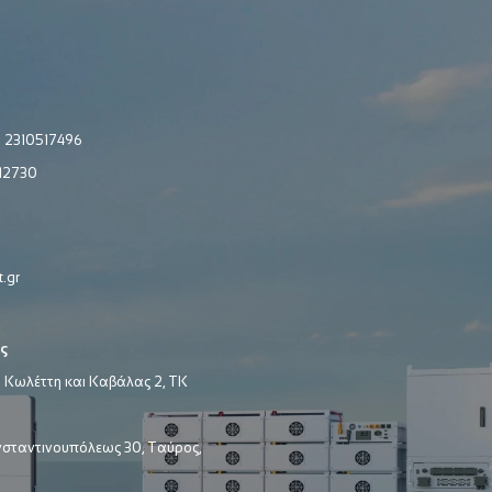
:
2310517496
12730
.gr
ς
 Κωλέττη και Καβάλας 2, ΤΚ
σταντινουπόλεως 30, Ταύρος,