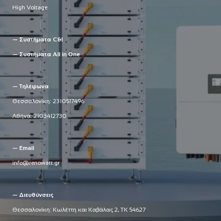
High Voltage
— Συστήματα C&I
— Συστήματα All in One
— Τηλέφωνα
Θεσσαλονίκη:
2310517496
Αθήνα:
2103412730
— Email
info@renowatt.gr
— Διευθύνσεις
Θεσσαλονίκη: Κωλέττη και Καβάλας 2, ΤΚ 54627